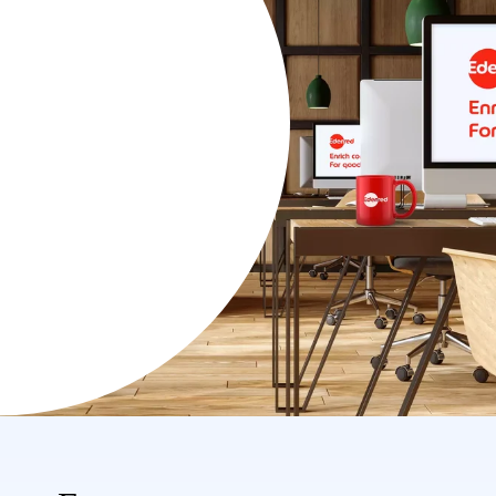
r no mundo
nred Pay
seguras e
 dia a dia das