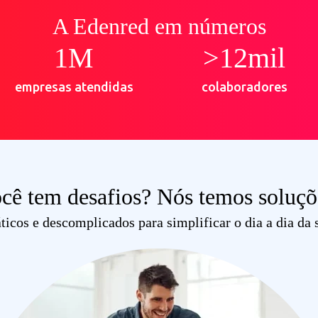
A Edenred
em números
1
M
>
12
mil
empresas atendidas
colaboradores
cê tem desafios?
Nós temos soluçõ
áticos e descomplicados
para simplificar o dia a dia da 