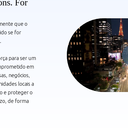
ons.
For
emente que o
ido se for
.
orça para ser um
comprometido em
sas, negócios,
idades locais a
o e proteger o
zo, de forma