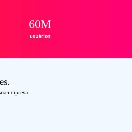
60
M
usuários
es.
sua empresa.​