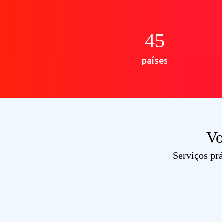
45
países
Vo
Serviços
pr