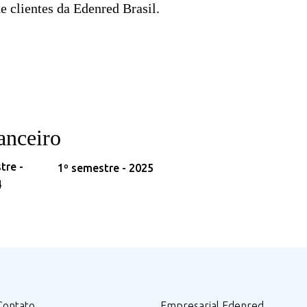
e clientes da Edenred Brasil.
anceiro
tre -
1º semestre - 2025
4
Contato
Empresarial Edenred